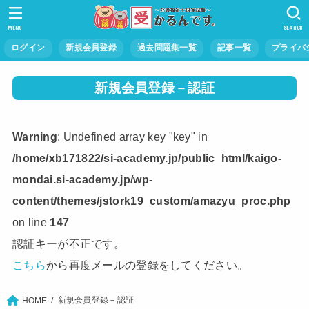
MENU
SEARCH
ログイン
新規会員登録
過去問題集一覧
記事一覧
プライバ
新規
会員
登録
－
認証
Warning
: Undefined array key "key" in
/home/xb171822/si-academy.jp/public_html/kaigo-
mondai.si-academy.jp/wp-
content/themes/jstork19_custom/amazyu_proc.php
on line
147
認証
キーが
不正
です。
こちら
から
再度
メールの
登録
をしてください。
新規会員登録－認証
HOME